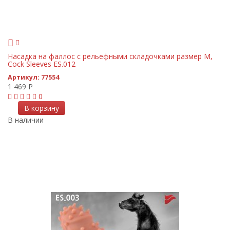
Насадка на фаллос с рельефными складочками размер M,
Cock Sleeves ES.012
Артикул:
77554
1 469
Р
0
В корзину
В наличии