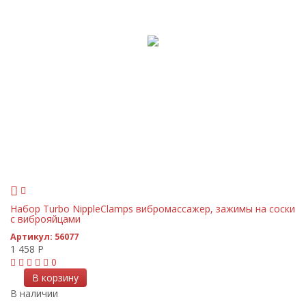
Набор Turbo NippleClamps вибромассажер, зажимы на соски
с виброяйцами
Артикул:
56077
1 458
Р
0
В корзину
В наличии