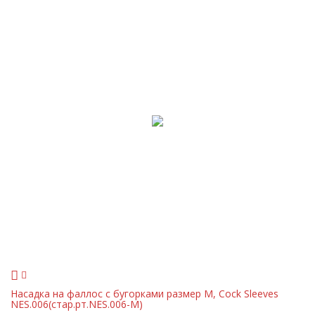
Насадка на фаллос с бугорками размер M, Cock Sleeves
NES.006(стар.рт.NES.006-M)