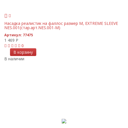
Насадка реалистик на фаллос размер M, EXTREME SLEEVE
NES.001(стар.арт.NES.001-M)
Артикул:
77475
1 469
Р
0
В корзину
В наличии