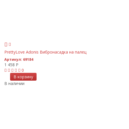
PrettyLove Adonis Вибронасадка на палец
Артикул:
69184
1 458
Р
0
В корзину
В наличии