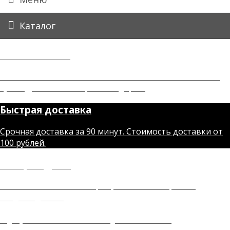
Каталог
Онлайн-заказ
Заказывайте и оплачивайте заказы на сайте 24 часа в
сутки. Дисконтная карта в подарок.
Быстрая доставка
Срочная доставка за 90 минут. Стоимость доставки от
100 рублей.
Товар недели
Самая большая коллекция фаллоимитаторов со
скидкой до 70%
Лубриканты на все случаи жизни