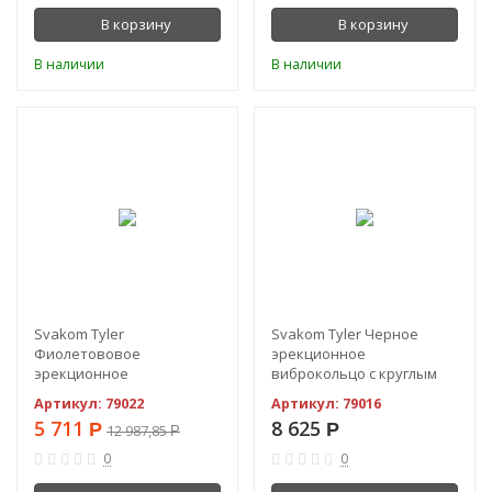
В корзину
В корзину
В наличии
В наличии
-56%
Svakom Tyler
Svakom Tyler Черное
Фиолетововое
эрекционное
эрекционное
виброкольцо с круглым
виброкольцо с круглым
стимулятором
Артикул:
79022
Артикул:
79016
стимулятором (ст. арт.
(ст.арт.SVZD-150501-BLK)
5 711
8 625
Р
Р
12 987,85
SVZD-150501-VLT)
Р
0
0