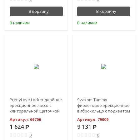
В корзину
В корзину
В наличии
В наличии
PrettyLove Locker двойное
Svakom Tammy
эрекционное лассо с
фиолетовое эрекционное
клиторальной щеточкой
виброкольцо с подхватом
мошонки и стимулятором
Артикул:
66706
Артикул:
79009
с пупырышками
1 624
9 131
Р
Р
0
0