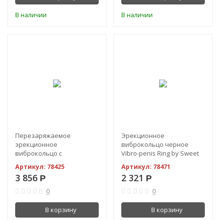
В наличии
В наличии
Перезаряжаемое
Эрекционное
эрекционное
виброкольцо черное
виброкольцо с
Vibro-penis Ring by Sweet
клиторальным
Smile
Артикул:
78425
Артикул:
78471
стимулятором PrettyLove
3 856
2 321
Р
Р
Gemma
0
0
В корзину
В корзину