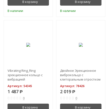
В корзину
В корзину
В наличии
В наличии
Vibrating Ring_Ring
Двойное Эрекционное
эрекционное кольцо с
виброкольцо с
вибрацией
клиторальным отростком
кролик PrettyLove Osmond
Артикул:
54345
Артикул:
78426
1 487
2 019
Р
Р
0
0
В корзину
В корзину