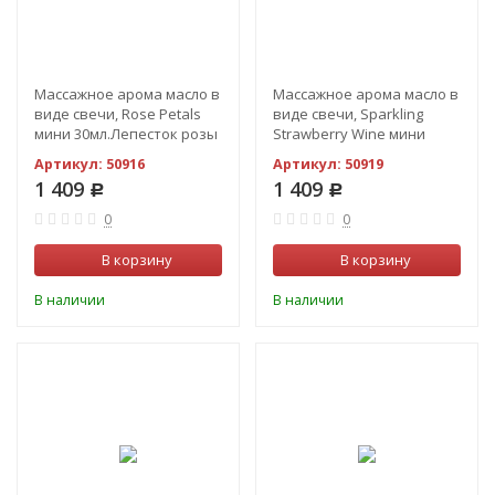
Массажное арома масло в
Массажное арома масло в
виде свечи, Rose Petals
виде свечи, Sparkling
мини 30мл.Лепесток розы
Strawberry Wine мини
30мл.Клубничное вино
Артикул:
50916
Артикул:
50919
1 409
1 409
Р
Р
0
0
В корзину
В корзину
В наличии
В наличии