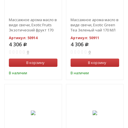
Массажное арома масло в
Массажное арома масло в
виде свечи, Exotic Fruits
виде свечи, Exotic Green
Экзотический фрукт 170
Tea Зеленый чай 170 МЛ
МЛ
Артикул:
50914
Артикул:
50911
4 306
4 306
Р
Р
0
0
В корзину
В корзину
В наличии
В наличии