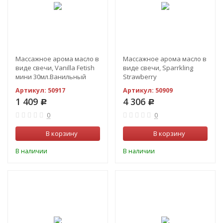
Массажное арома масло в
Массажное арома масло в
виде свечи, Vanilla Fetish
виде свечи, Sparrkling
мини 30мл.Ванильный
Strawberry
фетиш
WineКлубничное вино 170
Артикул:
50917
Артикул:
50909
МЛ
1 409
4 306
Р
Р
0
0
В корзину
В корзину
В наличии
В наличии