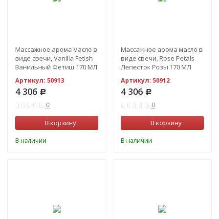
Массажное арома масло в
Массажное арома масло в
виде свечи, Vanilla Fetish
виде свечи, Rose Petals
Ванильный Фетиш 170 МЛ
Лепесток Розы 170 МЛ
Артикул:
50913
Артикул:
50912
4 306
4 306
Р
Р
0
0
В корзину
В корзину
В наличии
В наличии