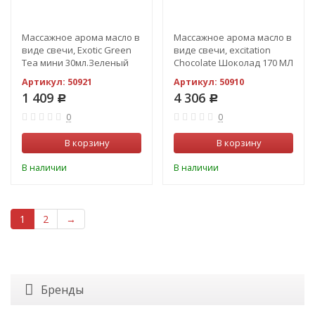
Массажное арома масло в
Массажное арома масло в
виде свечи, Exotic Green
виде свечи, excitation
Tea мини 30мл.Зеленый
Chocolate Шоколад 170 МЛ
чай
Артикул:
50921
Артикул:
50910
1 409
4 306
Р
Р
0
0
В корзину
В корзину
В наличии
В наличии
1
2
→
Бренды