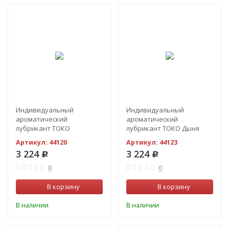
Индивидуальный
Индивидуальный
ароматический
ароматический
лубрикант ТОКО
лубрикант ТОКО Дыня
Пылающая вишня 165 МЛ.
Манго 165 МЛ
Артикул:
44120
Артикул:
44123
3 224
3 224
Р
Р
0
0
В корзину
В корзину
В наличии
В наличии