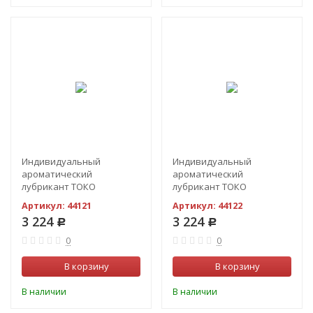
Индивидуальный
Индивидуальный
ароматический
ароматический
лубрикант ТОКО
лубрикант ТОКО
Шампанское и клубника
Экзотические фрукты 165
Артикул:
44121
Артикул:
44122
165 МЛ.
МЛ.
3 224
3 224
Р
Р
0
0
В корзину
В корзину
В наличии
В наличии