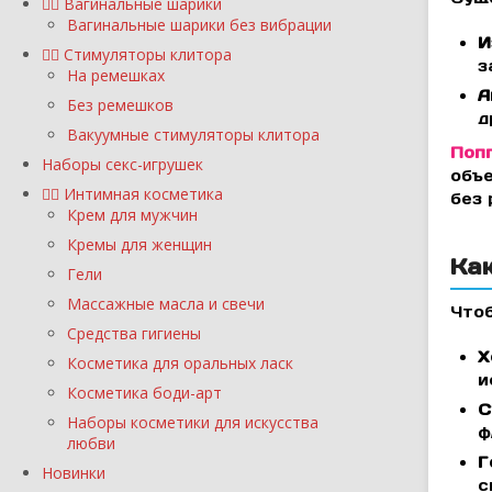
Вагинальные шарики
Вагинальные шарики без вибрации
И
Стимуляторы клитора
з
На ремешках
А
Без ремешков
д
Вакуумные стимуляторы клитора
Попп
Наборы секс-игрушек
объе
Интимная косметика
без 
Крем для мужчин
Кремы для женщин
Ка
Гели
Массажные масла и свечи
Чтоб
Средства гигиены
Х
Косметика для оральных ласк
и
Косметика боди-арт
С
Наборы косметики для искусства
ф
любви
Г
Новинки
с