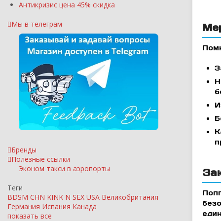
Антикризис цена 45% скидка
Мы в телеграм
Ме
Помн
З
Н
б
И
Б
К
п
Бренды
Полезные ссылки
Эконом такси в аэропорты
За
Теги
Попп
BDSM
CHN
KINK
N
SEX
USA
Великобритания
безо
Германия
Испания
Канада
един
показать все