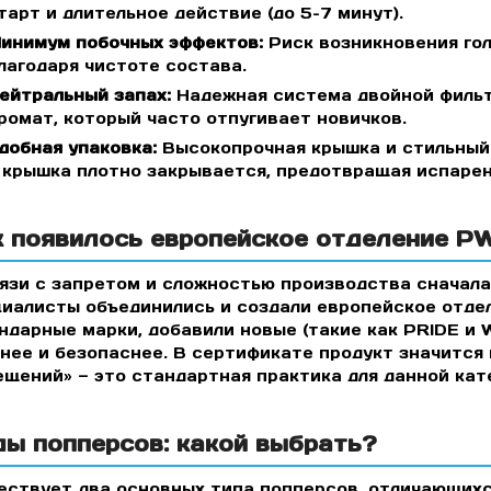
тарт и длительное действие (до 5–7 минут).
инимум побочных эффектов:
Риск возникновения гол
лагодаря чистоте состава.
ейтральный запах:
Надежная система двойной фильт
ромат, который часто отпугивает новичков.
добная упаковка:
Высокопрочная крышка и стильный 
 крышка плотно закрывается, предотвращая испарен
к появилось европейское отделение P
язи с запретом и сложностью производства сначала
иалисты объединились и создали европейское отде
ндарные марки, добавили новые (такие как PRIDE и W
нее и безопаснее. В сертификате продукт значится
щений» — это стандартная практика для данной кат
ды попперсов: какой выбрать?
ствует два основных типа попперсов, отличающихся