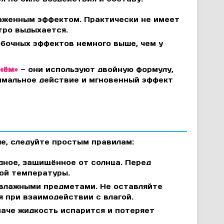
аженным эффектом. Практически не имеет
тро выдыхается.
бочных эффектов немного выше, чем у
нём»
— они используют двойную формулу,
симальное действие и мгновенный эффект
е, следуйте простым правилам:
дное, защищённое от солнца. Перед
ой температуры.
 влажными предметами. Не оставляйте
я при взаимодействии с влагой.
наче жидкость испарится и потеряет