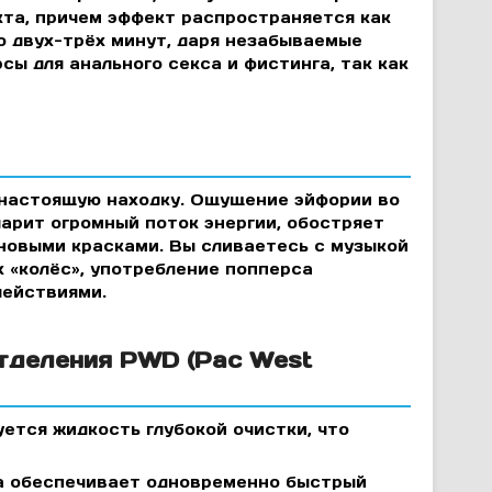
кта, причем эффект распространяется как
о двух-трёх минут, даря незабываемые
ы для анального секса и фистинга, так как
 настоящую находку. Ощущение эйфории во
дарит огромный поток энергии, обостряет
новыми красками. Вы сливаетесь с музыкой
их «колёс», употребление попперса
действиями.
тделения PWD (Pac West
ется жидкость глубокой очистки, что
 обеспечивает одновременно быстрый