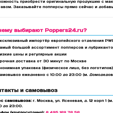
можность приобрести оригинальную продукцию с ма
авом. Заказывайте попперсы прямо сейчас и добавь
чему выбирают Poppers24.ru?
ксклюзивный импортёр европейского отделения PWD 
амый большой ассортимент попперсов и лубриканто
изкие цены и регулярные акции
рочная доставка от 30 минут по Москве
нонимная упаковка (физическое лицо, без логотипов)
амовывоз ежедневно с 10:00 до 23:00 (м. Домодедов
нтакты и самовывоз
ес самовывоза:
г. Москва, ул. Ясеневая, д. 12 корп 1
0 до 23:00.
фон (круглосуточно):
8 495 162 76 56