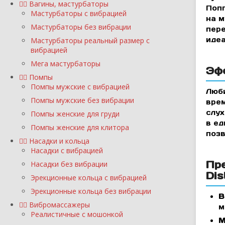
Вагины, мастурбаторы
Попп
Мастурбаторы с вибрацией
на м
Мастурбаторы без вибрации
пере
идеа
Мастурбаторы реальный размер с
вибрацией
Мега мастурбаторы
Эф
Помпы
Помпы мужские с вибрацией
Люби
Помпы мужские без вибрации
врем
слух
Помпы женские для груди
в ед
Помпы женские для клитора
позв
Насадки и кольца
Насадки с вибрацией
Пр
Насадки без вибрации
Dis
Эрекционные кольца с вибрацией
Эрекционные кольца без вибрации
В
Вибромассажеры
м
Реалистичные с мошонкой
М