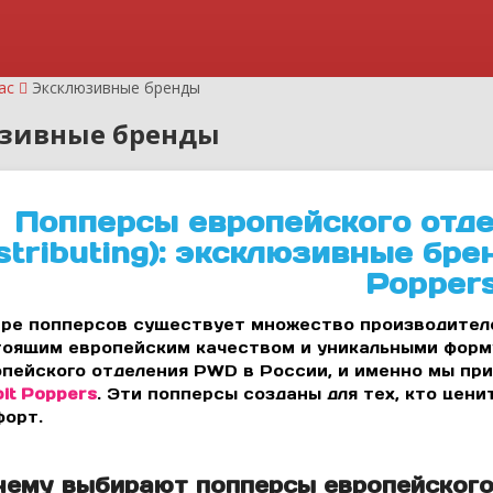
ас
Эксклюзивные бренды
зивные бренды
Попперсы европейского отд
stributing): эксклюзивные бре
Popper
ре попперсов существует множество производителе
тоящим европейским качеством и уникальными форм
пейского отделения PWD в России, и именно мы пр
it Poppers
. Эти попперсы созданы для тех, кто цен
форт.
чему выбирают попперсы европейского