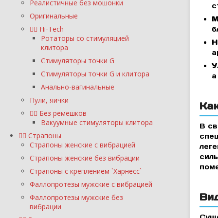
Реалистичные без мошонки
с
Оригинальные
М
Hi-Tech
б
Ротаторы со стимуляцией
Н
клитора
а
Стимуляторы точки G
У
Стимуляторы точки G и клитора
а
Анально-вагинальные
Пули, яички
Ка
Без ремешков
Вакуумные стимуляторы клитора
В св
Страпоны
спец
Страпоны женские с вибрацией
леге
силь
Страпоны женские без вибрации
поме
Страпоны с креплением `Харнесс`
Фаллопротезы мужские с вибрацией
Ви
Фаллопротезы мужские без
вибрации
Суще