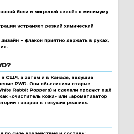
овной боли и мигреней сведён к минимуму
рации устраняет резкий химический
дизайн — флакон приятно держать в руках,
ие.
WD?
 в США, а затем и в Канаде, ведущие
ление PWD. Они объединили старые
hite Rabbit Poppers) и сделали продукт ещё
 как «очиститель кожи» или «ароматизатор
егории товаров в текущих реалиях.
 по силе воздействия и составу: