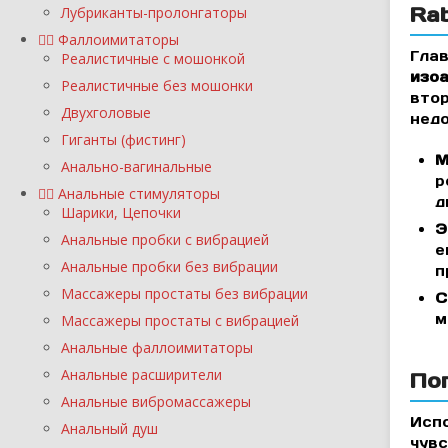
Rab
Лубриканты-пролонгаторы
Фаллоимитаторы
Глав
Реалистичные с мошонкой
изо
Реалистичные без мошонки
втор
Двухголовые
недо
Гиганты (фистинг)
М
Анально-вагинальные
р
Анальные стимуляторы
д
Шарики, Цепочки
Э
Анальные пробки с вибрацией
е
Анальные пробки без вибрации
п
Массажеры простаты без вибрации
С
м
Массажеры простаты с вибрацией
Анальные фаллоимитаторы
Анальные расширители
Поп
Анальные вибромассажеры
Испо
Анальный душ
чувс