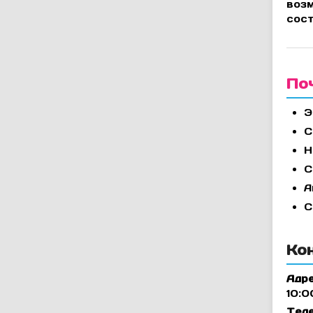
воз
сост
По
Э
С
Н
С
А
С
Ко
Адр
10:0
Теле