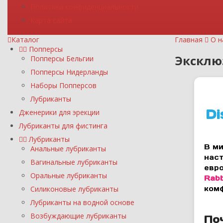
Политика конфиденциальности
Карта сайта
Каталог
Главная
О н
Попперсы
Эксклю
Попперсы Бельгии
Попперсы Нидерланды
Наборы Попперсов
Лубриканты
Di
Дженерики для эрекции
Лубриканты для фистинга
Лубриканты
В ми
Анальные лубриканты
нас
Вагинальные лубриканты
евро
Оральные лубриканты
Rabb
Силиконовые лубриканты
ком
Лубриканты на водной основе
Возбуждающие лубриканты
По