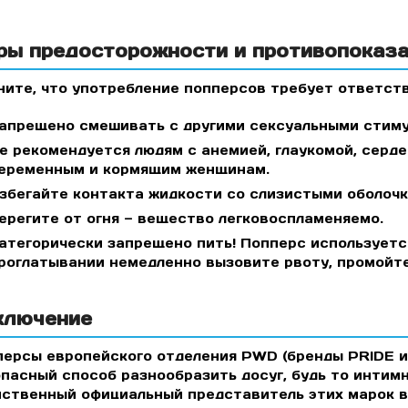
ры предосторожности и противопоказ
ите, что употребление попперсов требует ответст
апрещено смешивать с другими сексуальными стимуля
е рекомендуется людям с анемией, глаукомой, серд
еременным и кормящим женщинам.
збегайте контакта жидкости со слизистыми оболочк
ерегите от огня — вещество легковоспламеняемо.
атегорически запрещено пить! Попперс используется
роглатывании немедленно вызовите рвоту, промойте
ключение
ерсы европейского отделения PWD (бренды PRIDE и W
пасный способ разнообразить досуг, будь то интимн
ственный официальный представитель этих марок в 