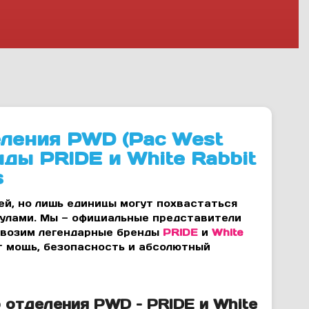
еления PWD (Pac West
нды PRIDE и White Rabbit
s
й, но лишь единицы могут похвастаться
улами. Мы — официальные представители
ивозим легендарные бренды
PRIDE
и
White
ит мощь, безопасность и абсолютный
 отделения PWD – PRIDE и White