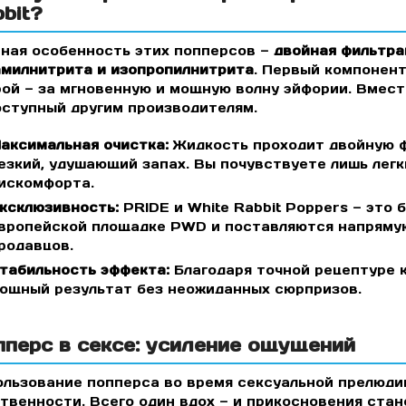
bit?
ная особенность этих попперсов —
двойная фильтра
амилнитрита и изопропилнитрита
. Первый компонент
ой — за мгновенную и мощную волну эйфории. Вмест
ступный другим производителям.
аксимальная очистка:
Жидкость проходит двойную ф
езкий, удушающий запах. Вы почувствуете лишь лег
искомфорта.
ксклюзивность:
PRIDE и White Rabbit Poppers — это 
вропейской площадке PWD и поставляются напрямую 
родавцов.
табильность эффекта:
Благодаря точной рецептуре 
ощный результат без неожиданных сюрпризов.
перс в сексе: усиление ощущений
льзование попперса во время сексуальной прелюди
твенности. Всего один вдох — и прикосновения ста