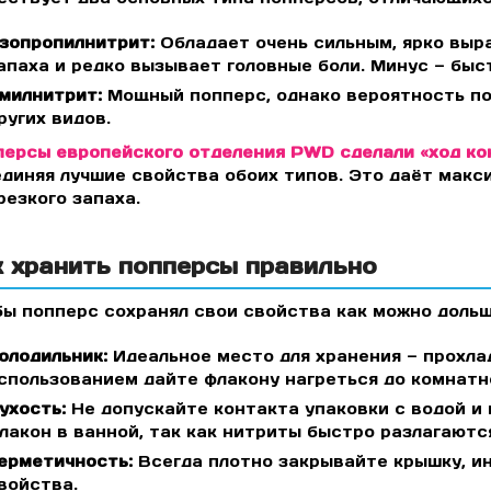
зопропилнитрит:
Обладает очень сильным, ярко выр
апаха и редко вызывает головные боли. Минус — быс
милнитрит:
Мощный попперс, однако вероятность по
ругих видов.
ерсы европейского отделения PWD сделали «ход ко
диняя лучшие свойства обоих типов. Это даёт мак
резкого запаха.
к хранить попперсы правильно
ы попперс сохранял свои свойства как можно дольш
олодильник:
Идеальное место для хранения — прохла
спользованием дайте флакону нагреться до комнатн
ухость:
Не допускайте контакта упаковки с водой и
лакон в ванной, так как нитриты быстро разлагаютс
ерметичность:
Всегда плотно закрывайте крышку, и
войства.