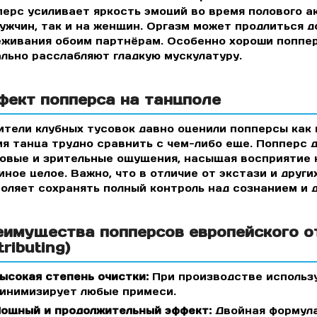
ерс усиливает яркость эмоций во время полового а
ужчин, так и на женщин. Оргазм может продлиться д
живания обоим партнёрам. Особенно хороши попперс
льно расслабляют гладкую мускулатуру.
фект попперса на танцполе
тели клубных тусовок давно оценили попперсы как
я танца трудно сравнить с чем-либо еще. Попперс 
овые и зрительные ощущения, насыщая восприятие 
иное целое. Важно, что в отличие от экстази и друг
оляет сохранять полный контроль над сознанием и 
еимущества попперсов европейского о
tributing)
ысокая степень очистки:
При производстве использу
инимизирует любые примеси.
ощный и продолжительный эффект:
Двойная формула