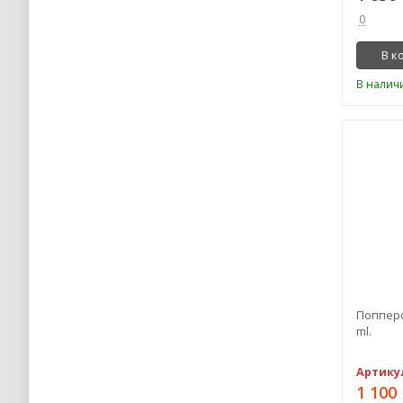
0
В к
В налич
Попперс 
ml.
Артику
1 100