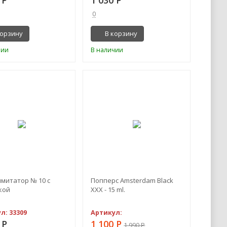
0
корзину
В корзину
чии
В наличии
-45%
митатор № 10 с
Попперс Amsterdam Black
кой
XXX - 15 ml.
ул:
33309
Артикул:
7
Р
1 100
Р
1 990
Р