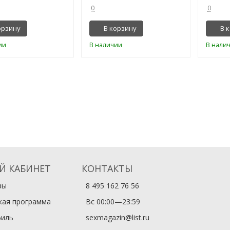
0
0
орзину
В корзину
В 
ии
В наличии
В нали
Й КАБИНЕТ
КОНТАКТЫ
зы
8 495 162 76 56
кая программа
Вс 00:00—23:59
иль
sexmagazin@list.ru