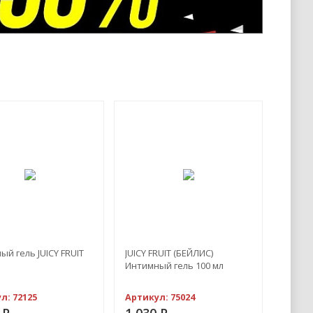
й гель JUICY FRUIT
JUICY FRUIT (БЕЙЛИС)
Интимный гель 100 мл
ул:
72125
Артикул:
75024
0
Р
1 030
Р