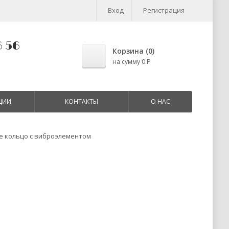
Вход
Регистрация
6 56
Корзина (
0
)
Р
на сумму
0
ЦИИ
КОНТАКТЫ
О НАС
 кольцо с виброэлементом