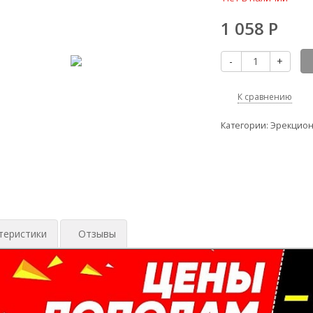
1 058
Р
-
+
К сравнению
Категории:
Эрекцион
теристики
Отзывы