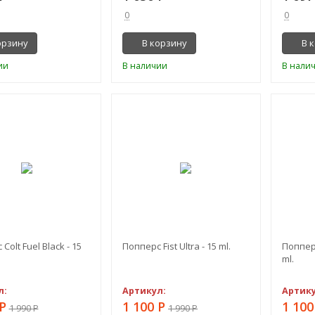
0
0
орзину
В корзину
В 
ии
В наличии
В нали
-45%
-45%
Colt Fuel Black - 15
Попперс Fist Ultra - 15 ml.
Попперс
ml.
л:
Артикул:
Артику
Р
1 100
Р
1 10
1 990
Р
1 990
Р