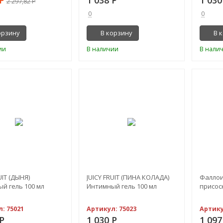
2 297,82
Р
0
0
орзину
В корзину
В 
ии
В наличии
В нали
UIT (ДЫНЯ)
JUICY FRUIT (ПИНА КОЛАДА)
Фаллои
й гель 100 мл
Интимный гель 100 мл
присос
л:
75021
Артикул:
75023
Артик
Р
1 030
Р
1 09