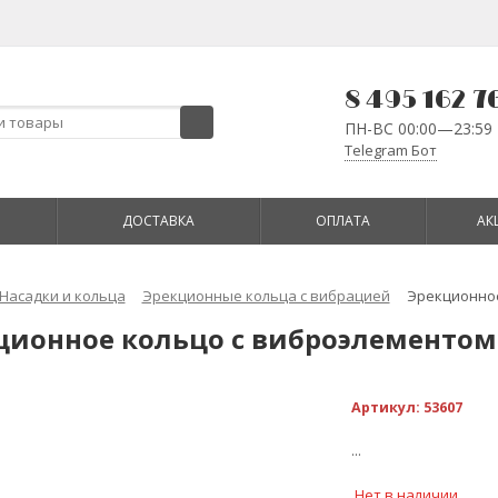
8 495 162 7
ПН-ВС 00:00—23:59
Telegram Бот
ДОСТАВКА
ОПЛАТА
АК
Насадки и кольца
Эрекционные кольца с вибрацией
Эрекционное
ционное кольцо с виброэлементом
Артикул:
53607
...
Нет в наличии