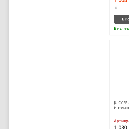
0
В к
В налич
JUICY FR
Интимны
Артику
1 030