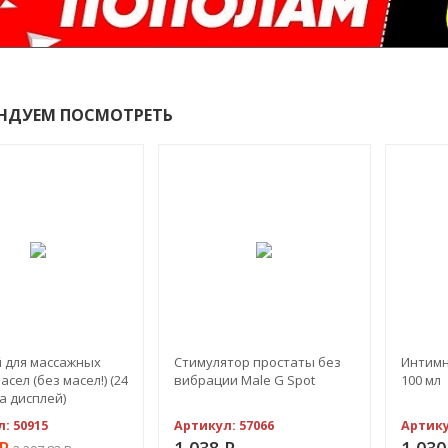
НДУЕМ ПОСМОТРЕТЬ
-54%
 для массажных
Стимулятор простаты без
Интимны
сел (без масел!) (24
вибрации Male G Spot
100 мл
а дисплей)
л:
50915
Артикул:
57066
Артик
Р
1 038
Р
1 03