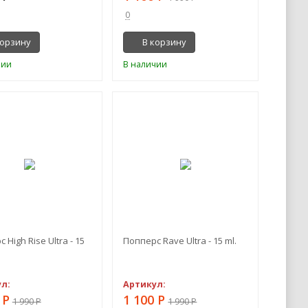
0
корзину
В корзину
чии
В наличии
-45%
-45%
 High Rise Ultra - 15
Попперс Rave Ultra - 15 ml.
л:
Артикул:
0
Р
1 100
Р
1 990
Р
1 990
Р