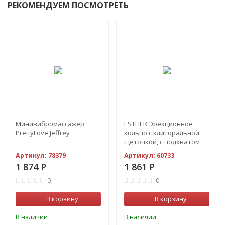
РЕКОМЕНДУЕМ ПОСМОТРЕТЬ
Минивибромассажер
ESTHER Эрекционное
PrettyLove Jeffrey
кольцо с клиторальной
щеточкой, с подхватом
мошонки с вибрацией
Артикул:
78379
Артикул:
60733
1 874
Р
1 861
Р
0
0
В корзину
В корзину
В наличии
В наличии