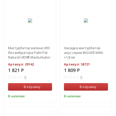
Мастурбатор вагина UR3
Насадка мастурбатор
без вибратора Palm Pal
анус серии BIGGER MAN
Natural UR3® Masturbator -
+1,8 см
Pussy
Артикул:
29142
Артикул:
58721
1 821
Р
1 809
Р
0
0
В корзину
В корзину
В наличии
В наличии