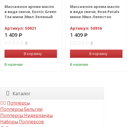
Массажное арома масло
Массажное арома масло
в виде свечи, Exotic Green
в виде свечи, Rose Petals
Tea мини 30мл.Зеленый
мини 30мл.Лепесток
чай
розы
Артикул:
50921
Артикул:
50916
1 409
1 409
Р
Р
0
0
В корзину
В корзину
В наличии
В наличии
Каталог
Попперсы
Попперсы Бельгии
Попперсы Нидерланды
Наборы Попперсов