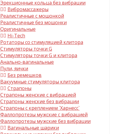
Эрекционные кольца без вибрации
Вибромассажеры
Реалистичные с мошонкой
Реалистичные без мошонки
Оригинальные
Hi-Tech
Ротаторы со стимуляцией клитора
Стимуляторы точки G
Стимуляторы точки G и клитора
Анально-вагинальные
Пули, яички
Без ремешков
Вакуумные стимуляторы клитора
Страпоны
Страпоны женские с вибрацией
Страпоны женские без вибрации
Страпоны с креплением `Харнесс`
Фаллопротезы мужские с вибрацией
Фаллопротезы мужские без вибрации
Вагинальные шарики