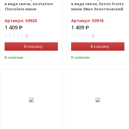
в виде свечи, excitation
в виде свечи, Exotic Fruits
Chocolate мини
мини 30мл.Экзотический
30мл.Шоколад
фрукт
Артикул:
50920
Артикул:
50918
1 409
1 409
Р
Р
0
0
В корзину
В корзину
В наличии
В наличии