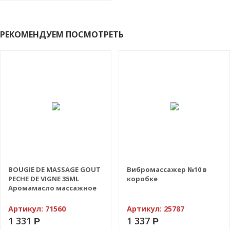
РЕКОМЕНДУЕМ ПОСМОТРЕТЬ
BOUGIE DE MASSAGE GOUT
Вибромассажер №10 в
PECHE DE VIGNE 35ML
коробке
Аромамасло массажное
для тела Персик, 35мл
Артикул:
71560
Артикул:
25787
1 331
1 337
Р
Р