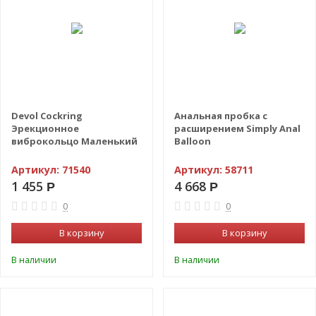
Devol Cockring
Анальная пробка с
Эрекционное
расширением Simply Anal
виброкольцо Маленький
Balloon
Демон
Артикул:
71540
Артикул:
58711
1 455
4 668
Р
Р
0
0
В корзину
В корзину
В наличии
В наличии