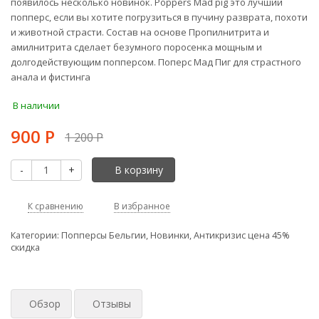
появилось несколько новинок. Poppers Mad pig это лучший
попперс, если вы хотите погрузиться в пучину разврата, похоти
и животной страсти. Состав на основе Пропилнитрита и
амилнитрита сделает безумного поросенка мощным и
долгодействующим попперсом. Поперс Мад Пиг для страстного
анала и фистинга
В наличии
900
Р
1 200
Р
-
+
В корзину
К сравнению
В избранное
Категории:
Попперсы Бельгии
,
Новинки
,
Антикризис цена 45%
скидка
Обзор
Отзывы